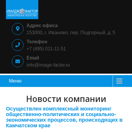
Skip
to
content
ИМИДЖ-
Аналитическое
Адрес офиса
ФАКТОР
агентство
153000, г. Иваново, пер. Подгорный, д. 5
Телефон
+7 (495) 011-11-51
Email
info@image-factor.ru
Меню
Новости компании
Осуществлен комплексный мониторинг
общественно-политических и социально-
экономических процессов, происходящих в
Камчатском крае