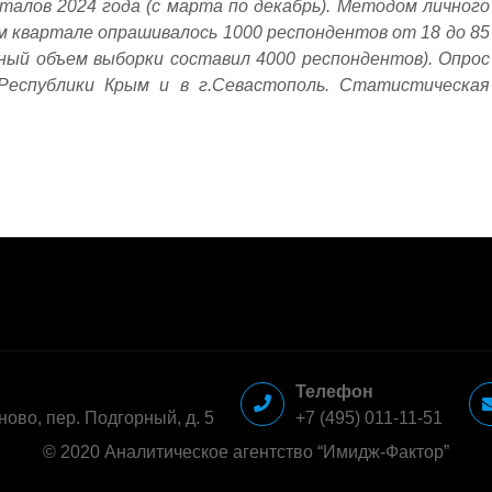
талов 2024 года (с марта по декабрь). Методом личного
 квартале опрашивалось 1000 респондентов от 18 до 85
ный объем выборки составил 4000 респондентов). Опрос
 Республики Крым и в г.Севастополь. Статистическая
Телефон
ново, пер. Подгорный, д. 5
+7 (495) 011-11-51
© 2020 Аналитическое агентство “Имидж-Фактор”