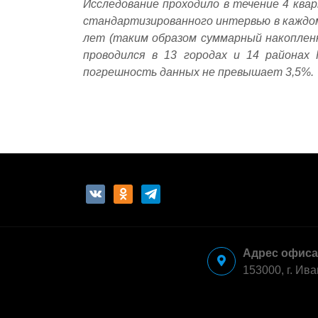
Исследование проходило в течение 4 квар
стандартизированного интервью в каждом
лет (таким образом суммарный накоплен
проводился в 13 городах и 14 районах
погрешность данных не превышает 3,5%.
vkontakte
odnoklassniki
telegram
Адрес офиса
153000, г. Ива