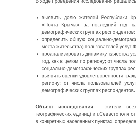
В ходе проведения исследования решалис
выявить долю жителей Республики Кр
«Почта Крыма», за последний год, к
демографических группах респондентов;
определить общую социально-демографич
места жительства) пользователей услуг
проанализировать динамику качества у
год, как в целом по региону; от числа п
социально-демографических группах рес
выявить оценки удовлетворенности граж
региону; от числа пользователей усл
демографических группах респондентов.
Объект исследования
– жители всех 
географических единиц) и г.Севастополя о
в конкретных населенных пунктах, определ