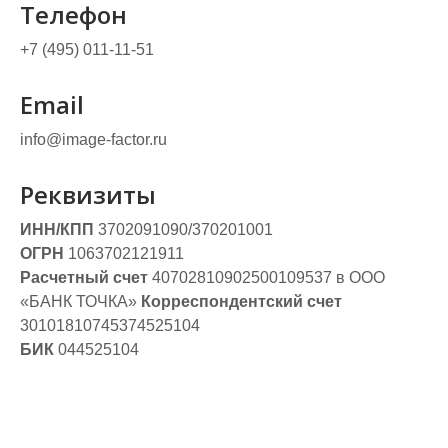
Телефон
+7 (495) 011-11-51
Email
info@image-factor.ru
Реквизиты
ИНН/КПП
3702091090/370201001
ОГРН
1063702121911
Расчетный счет
40702810902500109537 в ООО
«БАНК ТОЧКА»
Корреспондентский счет
30101810745374525104
БИК
044525104