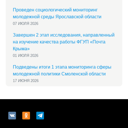
Проведен социологический мониторинг
молодежной среды Ярославской области
07 ИЮЛЯ 2026
Завершен 2 этап исследования, направленный
на изучение качества работы ФГУП «Почта
Крыма»
01 ИЮЛЯ 2026
Подведены итоги 1 этапа мониторинга сферы
молодежной политики Смоленской области
17 ИЮНЯ 2026
vkontakte
odnoklassniki
telegram