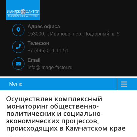
Skip
to
content
ИМИДЖ-
Аналитическое
Адрес офиса
ФАКТОР
агентство
153000, г. Иваново, пер. Подгорный, д. 5
Телефон
+7 (495) 011-11-51
Email
info@image-factor.ru
Меню
Осуществлен комплексный
мониторинг общественно-
политических и социально-
экономических процессов,
происходящих в Камчатском крае