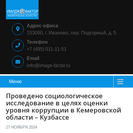
Skip
to
content
ИМИДЖ-
Аналитическое
Адрес офиса
ФАКТОР
агентство
153000, г. Иваново, пер. Подгорный, д. 5
Телефон
+7 (495) 011-11-51
Email
info@image-factor.ru
Меню
Проведено социологическое
исследование в целях оценки
уровня коррупции в Кемеровской
области – Кузбассе
27 НОЯБРЯ 2024