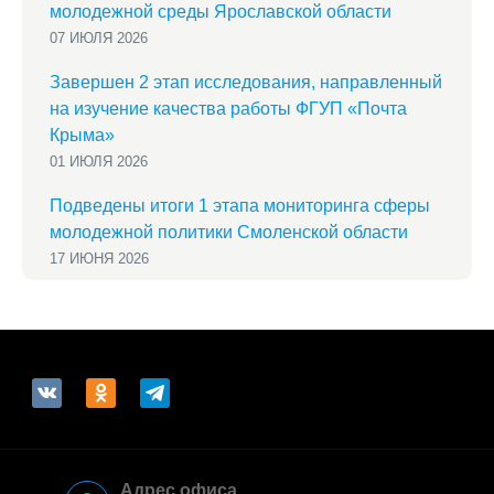
молодежной среды Ярославской области
07 ИЮЛЯ 2026
Завершен 2 этап исследования, направленный
на изучение качества работы ФГУП «Почта
Крыма»
01 ИЮЛЯ 2026
Подведены итоги 1 этапа мониторинга сферы
молодежной политики Смоленской области
17 ИЮНЯ 2026
vkontakte
odnoklassniki
telegram
Адрес офиса