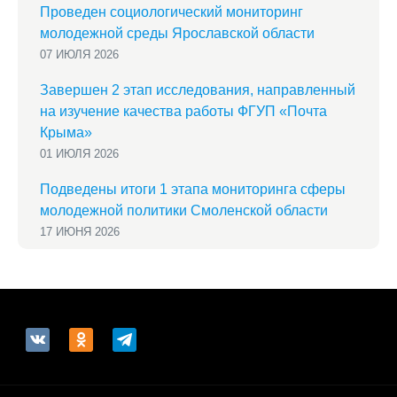
Проведен социологический мониторинг
молодежной среды Ярославской области
07 ИЮЛЯ 2026
Завершен 2 этап исследования, направленный
на изучение качества работы ФГУП «Почта
Крыма»
01 ИЮЛЯ 2026
Подведены итоги 1 этапа мониторинга сферы
молодежной политики Смоленской области
17 ИЮНЯ 2026
vkontakte
odnoklassniki
telegram