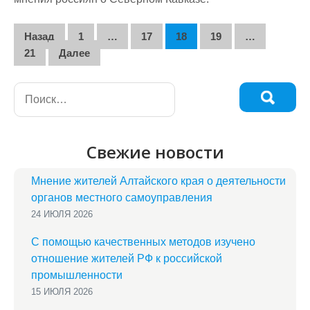
Навигация
Назад
1
…
17
18
19
…
по
21
Далее
записям
Свежие новости
Мнение жителей Алтайского края о деятельности
органов местного самоуправления
24 ИЮЛЯ 2026
С помощью качественных методов изучено
отношение жителей РФ к российской
промышленности
15 ИЮЛЯ 2026