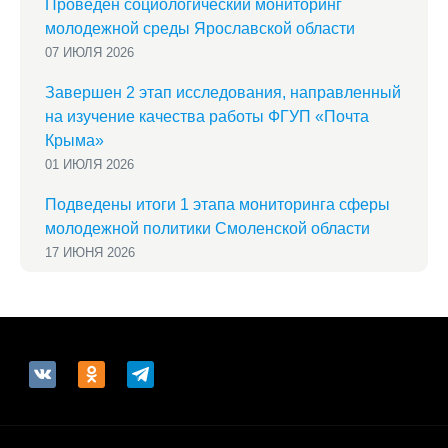
Проведен социологический мониторинг
молодежной среды Ярославской области
07 ИЮЛЯ 2026
Завершен 2 этап исследования, направленный
на изучение качества работы ФГУП «Почта
Крыма»
01 ИЮЛЯ 2026
Подведены итоги 1 этапа мониторинга сферы
молодежной политики Смоленской области
17 ИЮНЯ 2026
vkontakte
odnoklassniki
telegram