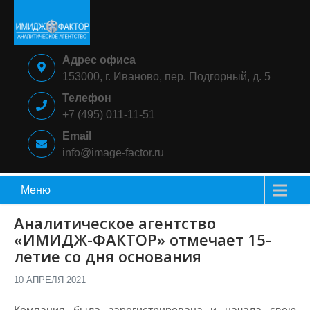
Skip
to
content
ИМИДЖ-
Аналитическое
Адрес офиса
ФАКТОР
агентство
153000, г. Иваново, пер. Подгорный, д. 5
Телефон
+7 (495) 011-11-51
Email
info@image-factor.ru
Меню
Аналитическое агентство
«ИМИДЖ-ФАКТОР» отмечает 15-
летие со дня основания
10 АПРЕЛЯ 2021