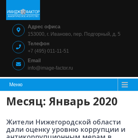
Skip
to
content
ИМИДЖ-
Аналитическое
Адрес офиса
ФАКТОР
агентство
153000, г. Иваново, пер. Подгорный, д. 5
Телефон
+7 (495) 011-11-51
Email
info@image-factor.ru
Меню
Месяц: Январь 2020
Жители Нижегородской области
дали оценку уровню коррупции и
антикоррупционным мерам в