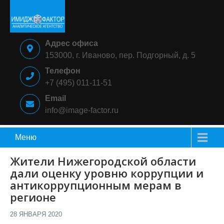
Skip
to
content
ИМИДЖ-
Аналитическое
Адрес офиса
ФАКТОР
агентство
153000, г. Иваново, пер. Подгорный, д. 5
Телефон
+7 (495) 011-11-51
Email
info@image-factor.ru
Меню
Жители Нижегородской области
дали оценку уровню коррупции и
антикоррупционным мерам в
регионе
28 ЯНВАРЯ 2020