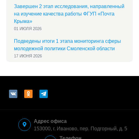
Завершен 2 этап исследования, направленный
на изучение качества работы ФГУП «Почта
Крыма»
01 ИЮЛЯ 2026
Подведены итоги 1 этапа мониторинга сферы
молодежной политики Смоленской области
17 ИЮНЯ 2026
vkontakte
odnoklassniki
telegram
Адрес офиса
153000, г. Иваново, пер. Подгорный, д. 5
Телефон