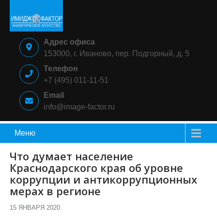
Skip
to
content
ИМИДЖ-
Аналитическое
Адрес офиса
ФАКТОР
агентство
153000, г. Иваново, пер. Подгорный, д. 5
Телефон
+7 (495) 011-11-51
Email
info@image-factor.ru
Меню
Что думает население
Краснодарского края об уровне
коррупции и антикоррупционных
мерах в регионе
15 ЯНВАРЯ 2020