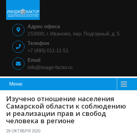
Skip
to
content
ИМИДЖ-
Аналитическое
Адрес офиса
ФАКТОР
агентство
153000, г. Иваново, пер. Подгорный, д. 5
Телефон
+7 (495) 011-11-51
Email
info@image-factor.ru
Меню
Изучено отношение населения
Самарской области к соблюдению
и реализации прав и свобод
человека в регионе
29 ОКТЯБРЯ 2020