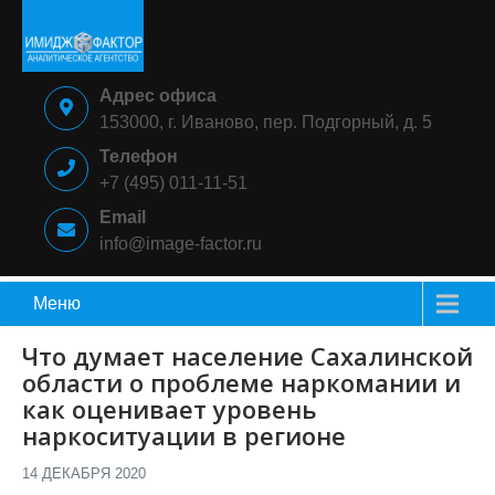
Skip
to
content
ИМИДЖ-
Аналитическое
Адрес офиса
ФАКТОР
агентство
153000, г. Иваново, пер. Подгорный, д. 5
Телефон
+7 (495) 011-11-51
Email
info@image-factor.ru
Меню
Что думает население Сахалинской
области о проблеме наркомании и
как оценивает уровень
наркоситуации в регионе
14 ДЕКАБРЯ 2020