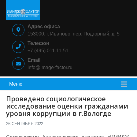
Skip
to
content
ИМИДЖ-
Аналитическое
Адрес офиса
ФАКТОР
агентство
153000, г. Иваново, пер. Подгорный, д. 5
Телефон
+7 (495) 011-11-51
Email
info@image-factor.ru
Меню
Проведено социологическое
исследование оценки гражданами
уровня коррупции в г.Вологде
26 СЕНТЯБРЯ 2022