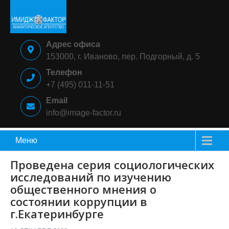
Skip
to
content
ИМИДЖ-
Аналитическое
Адрес офиса
ФАКТОР
агентство
153000, г. Иваново, пер. Подгорный, д. 5
Телефон
+7 (495) 011-11-51
Email
info@image-factor.ru
Меню
Проведена серия социологических
исследований по изучению
общественного мнения о
состоянии коррупции в
г.Екатеринбурге