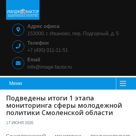
Skip
to
content
ИМИДЖ-
Аналитическое
Адрес офиса
ФАКТОР
агентство
153000, г. Иваново, пер. Подгорный, д. 5
Телефон
+7 (495) 011-11-51
Email
info@image-factor.ru
Меню
Подведены итоги 1 этапа
мониторинга сферы молодежной
политики Смоленской области
17 ИЮНЯ 2026