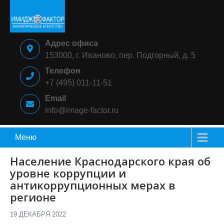
Skip
to
content
ИМИДЖ-
Аналитическое
Адрес офиса
ФАКТОР
агентство
153000, г. Иваново, пер. Подгорный, д. 5
Телефон
+7 (495) 011-11-51
Email
info@image-factor.ru
Меню
Население Краснодарского края об
уровне коррупции и
антикоррупционных мерах в
регионе
19 ДЕКАБРЯ 2022