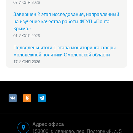
07 ИЮЛЯ 2026
Завершен 2 этап исследования, направленный
на изучение качества работы ФГУП «Почта
Крыма»
01 ИЮЛЯ 2026
Подведены итоги 1 этапа мониторинга сферы
молодежной политики Смоленской области
17 ИЮНЯ 2026
vkontakte
odnoklassniki
telegram
Адрес офиса
153000, г. Иваново, пер. Подгорный, д. 5