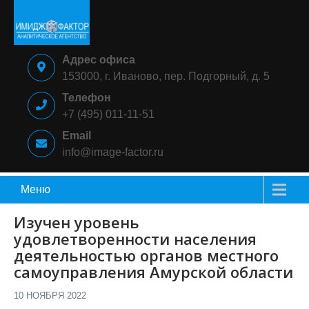
Skip
to
content
ИМИДЖ-
Аналитическое
Адрес офиса
ФАКТОР
агентство
153000, г. Иваново, пер. Подгорный, д. 5
Телефон
+7 (495) 011-11-51
Email
info@image-factor.ru
Меню
Изучен уровень
удовлетворенности населения
деятельностью органов местного
самоуправления Амурской области
10 НОЯБРЯ 2022