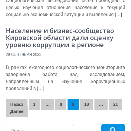
Социологическое исследование было проведено с
целью изучения отношения населения к текущей
социально-экономической ситуации и выявления […]
Население и бизнес-сообщество
Кировской области дали оценку
уровню коррупции в регионе
29 СЕНТЯБРЯ 2023
В рамках ежегодного социологического мониторинга
завершена работа над исследованием,
направленным на изучение коррупционных
проявлений в […]
Навигация
Назад
1
…
8
9
10
…
21
по
Далее
записям